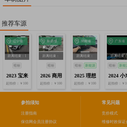
推荐车源
辽宁省
新疆维
湖南省
广东省
沈阳
吾尔自
益阳
阳江
距离结束：1
距离结束：
距离结束：
距离结束
治区和
天17分17秒
23小时31分
22小时3分17
21小时57
田
暗标
暗标
暗标
新能源
暗标
新能
17秒
秒
17秒
2023 宝来
2026 商用
2025 理想
2024 小
起拍价：￥100
起拍价：￥100
起拍价：￥100
起拍价：￥1
1.2T 自动
车
L9 自动
SU7
1.5
参拍须知
常见问题
注册指南
竞价模式
保信网会员注册协议
维修时效保证