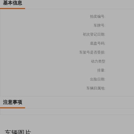
基本信息
拍卖编号:
车牌号:
初次登记日期:
底盘号码:
车架号是否受损:
动力类型
排量:
出险日期:
车辆归属地:
注意事项
车辆图片