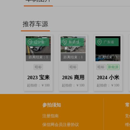
推荐车源
辽宁省
新疆维
广东省
沈阳
吾尔自
阳江
距离结束：1
距离结束：1
距离结束：1
治区和
天9小时27分
天8小时41分
天7小时7分
田
暗标
暗标
暗标
新能源
13秒
13秒
13秒
2023 宝来
2026 商用
2024 小米
起拍价：￥100
起拍价：￥100
起拍价：￥100
1.2T 自动
车
SU7
参拍须知
常
注册指南
竞
保信网会员注册协议
维