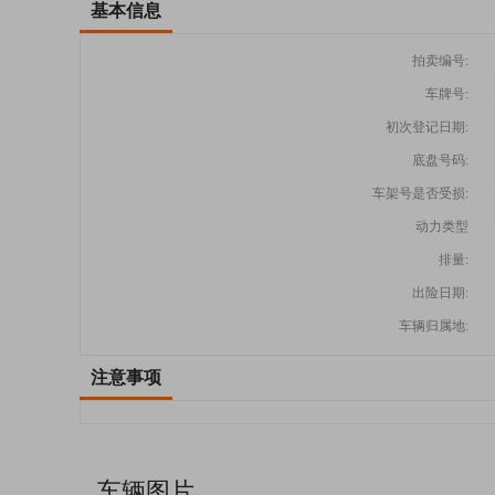
基本信息
拍卖编号:
车牌号:
初次登记日期:
底盘号码:
车架号是否受损:
动力类型
排量:
出险日期:
车辆归属地:
注意事项
车辆图片