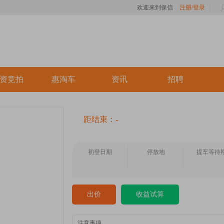
欢迎来到保信
注册/登录
资竞拍
惠淘车
资讯
招聘
距结束：-
初登日期
停放地
提车等待
出价
收益试算
注意事项