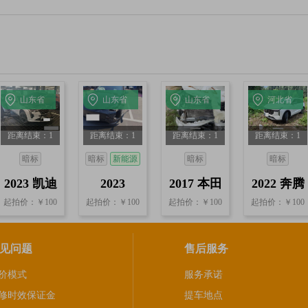
山东省
山东省
山东省
河北省
烟台
烟台
临沂
保定
距离结束：1
距离结束：1
距离结束：1
距离结束：1
天7小时2分
天7小时2分
天7小时2分
天6小时59分
暗标
暗标
新能源
暗标
暗标
13秒
13秒
13秒
13秒
2023 凯迪
2023
2017 本田
2022 奔腾
起拍价：￥100
起拍价：￥100
起拍价：￥100
起拍价：￥100
拉克CT4
Model Y
CR-V 2.0L
T55 1.5T
1.5T 自动
自动
自动
见问题
售后服务
价模式
服务承诺
修时效保证金
提车地点