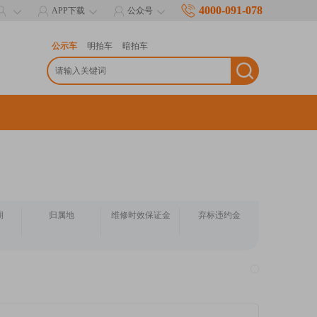
4000-091-078
APP下载
公众号
公示车
明拍车
暗拍车
期
归属地
维修时效保证金
弃标违约金