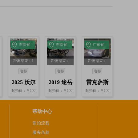
湖南省
湖南省
广东省
衡阳
邵阳
广州市
距离结束：1
距离结束：
距离结束：
天6小时28分
14小时39分
14小时18分
暗标
暗标
暗标
13秒
13秒
13秒
2025 沃尔
2019 途岳
雷克萨斯
起拍价：￥100
起拍价：￥100
起拍价：￥100
沃S60 2.0T
1.4T自动
ES
自动
帮助中心
竞拍流程
服务条款