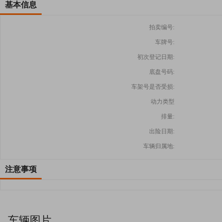
基本信息
拍卖编号:
车牌号:
初次登记日期:
底盘号码:
车架号是否受损:
动力类型
排量:
出险日期:
车辆归属地:
注意事项
车辆图片