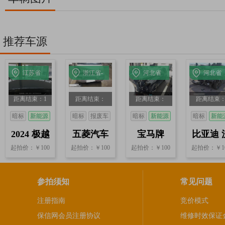
推荐车源
江苏省
浙江省-
河北省
河北省
常州
绍兴市
邯郸
邯郸
距离结束：1
距离结束：
距离结束：
距离结束
天15小时32
21小时10分1
20小时13分1
20小时12分
暗标
新能源
暗标
报废车
暗标
新能源
暗标
新能
分1秒
秒
秒
秒
2024 极越
五菱汽车
宝马牌
比亚迪 
起拍价：￥100
起拍价：￥100
起拍价：￥100
起拍价：￥1
01 Max 0.0
五菱荣光
自动
参拍须知
常见问题
注册指南
竞价模式
保信网会员注册协议
维修时效保证