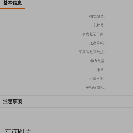
基本信息
拍卖编号:
车牌号:
初次登记日期:
底盘号码:
车架号是否受损:
动力类型
排量:
出险日期:
车辆归属地:
注意事项
车辆图片