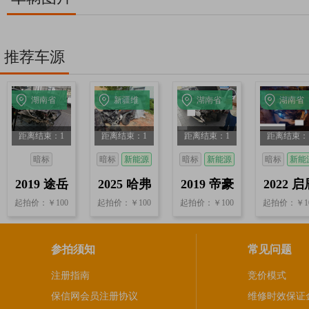
推荐车源
湖南省
新疆维
湖南省
湖南省
邵阳
吾尔自
长沙
长沙
距离结束：1
距离结束：1
距离结束：1
距离结束：
治区伊
天2小时28分
天1小时28分
天1小时28分
天1小时28
犁
暗标
暗标
新能源
暗标
新能源
暗标
新能
8秒
8秒
8秒
8秒
2019 途岳
2025 哈弗
2019 帝豪
2022 启
起拍价：￥100
起拍价：￥100
起拍价：￥100
起拍价：￥1
1.4T自动
猛龙 1.5T
新能源
D60新
参拍须知
常见问题
注册指南
竞价模式
保信网会员注册协议
维修时效保证