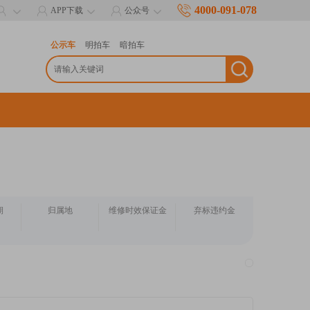
4000-091-078
APP下载
公众号
公示车
明拍车
暗拍车
期
归属地
维修时效保证金
弃标违约金