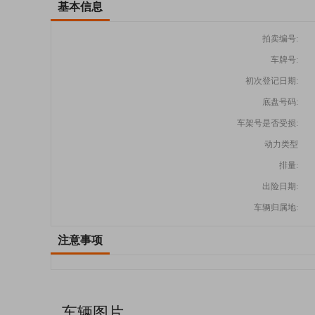
基本信息
拍卖编号:
车牌号:
初次登记日期:
底盘号码:
车架号是否受损:
动力类型
排量:
出险日期:
车辆归属地:
注意事项
车辆图片