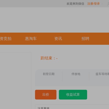
欢迎来到保信
注册/登录
资竞拍
惠淘车
资讯
招聘
距结束：-
初登日期
停放地
提车等待
出价
收益试算
注意事项