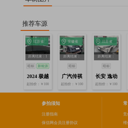
推荐车源
江苏省
安徽省
江苏省
常州
合肥
苏州
距离结束：1
距离结束：
距离结束：
天18小时8分
21小时4分40
21小时4分40
暗标
新能源
暗标
暗标
40秒
秒
秒
2024 极越
广汽传祺
长安 逸动
起拍价：￥100
起拍价：￥100
起拍价：￥100
01 Max 0.0
影豹
自动
参拍须知
常
注册指南
竞
保信网会员注册协议
维