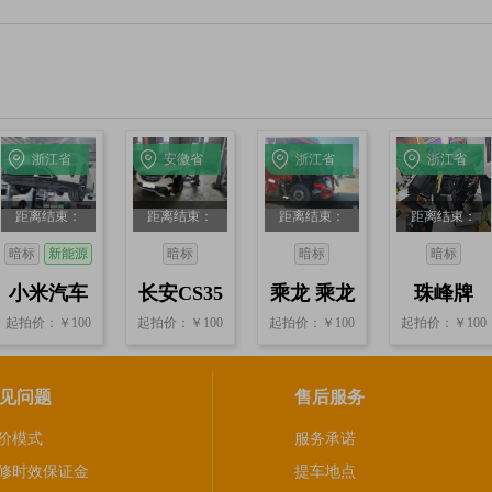
浙江省
安徽省
浙江省
浙江省
杭州
六安
宁波
金华
距离结束：
距离结束：
距离结束：
距离结束：
21小时4分40
21小时3分40
21小时3分40
21小时3分40
暗标
新能源
暗标
暗标
暗标
秒
秒
秒
秒
小米汽车
长安CS35
乘龙 乘龙
珠峰牌
起拍价：￥100
起拍价：￥100
起拍价：￥100
起拍价：￥100
小米
牵引车
见问题
售后服务
价模式
服务承诺
修时效保证金
提车地点