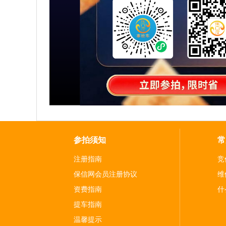
参拍须知
常
注册指南
竞
保信网会员注册协议
维
资费指南
什
提车指南
温馨提示